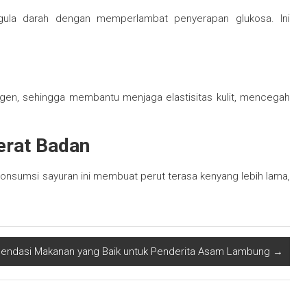
ula darah dengan memperlambat penyerapan glukosa. Ini
agen, sehingga membantu menjaga elastisitas kulit, mencegah
erat Badan
. Konsumsi sayuran ini membuat perut terasa kenyang lebih lama,
ndasi Makanan yang Baik untuk Penderita Asam Lambung
→