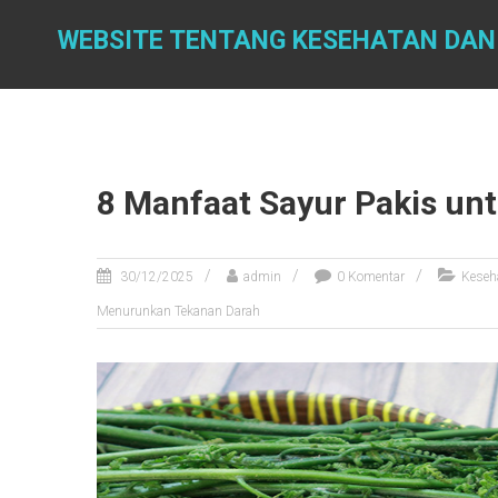
Skip
to
WEBSITE TENTANG KESEHATAN DAN
content
8 Manfaat Sayur Pakis un
30/12/2025
admin
0 Komentar
Keseh
Menurunkan Tekanan Darah