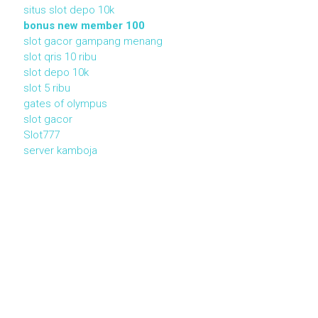
situs slot depo 10k
bonus new member 100
slot gacor gampang menang
slot qris 10 ribu
slot depo 10k
slot 5 ribu
gates of olympus
slot gacor
Slot777
server kamboja