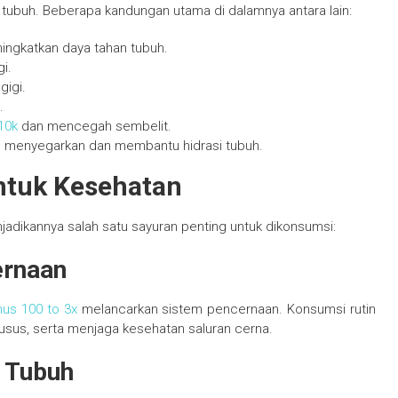
n tubuh. Beberapa kandungan utama di dalamnya antara lain:
ningkatkan daya tahan tubuh.
i.
gigi.
.
 10k
dan mencegah sembelit.
ih menyegarkan dan membantu hidrasi tubuh.
ntuk Kesehatan
jadikannya salah satu sayuran penting untuk dikonsumsi:
ernaan
nus 100 to 3x
melancarkan sistem pencernaan. Konsumsi rutin
sus, serta menjaga kesehatan saluran cerna.
 Tubuh