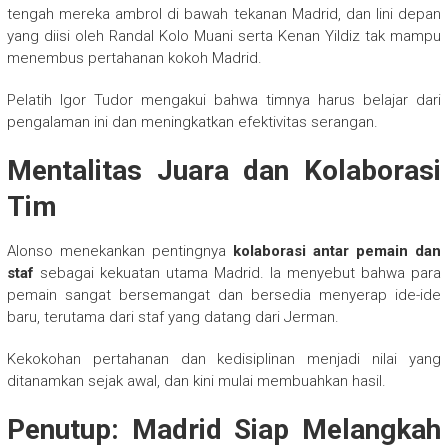
tengah mereka ambrol di bawah tekanan Madrid, dan lini depan
yang diisi oleh Randal Kolo Muani serta Kenan Yildiz tak mampu
menembus pertahanan kokoh Madrid.
Pelatih Igor Tudor mengakui bahwa timnya harus belajar dari
pengalaman ini dan meningkatkan efektivitas serangan.
Mentalitas Juara dan Kolaborasi
Tim
Alonso menekankan pentingnya
kolaborasi antar pemain dan
staf
sebagai kekuatan utama Madrid. Ia menyebut bahwa para
pemain sangat bersemangat dan bersedia menyerap ide-ide
baru, terutama dari staf yang datang dari Jerman.
Kekokohan pertahanan dan kedisiplinan menjadi nilai yang
ditanamkan sejak awal, dan kini mulai membuahkan hasil.
Penutup: Madrid Siap Melangkah