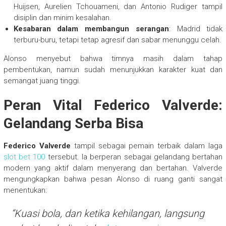
Huijsen, Aurelien Tchouameni, dan Antonio Rudiger tampil
disiplin dan minim kesalahan.
Kesabaran dalam membangun serangan
: Madrid tidak
terburu-buru, tetapi tetap agresif dan sabar menunggu celah.
Alonso menyebut bahwa timnya masih dalam tahap
pembentukan, namun sudah menunjukkan karakter kuat dan
semangat juang tinggi.
Peran Vital Federico Valverde:
Gelandang Serba Bisa
Federico Valverde
tampil sebagai pemain terbaik dalam laga
slot bet 100
tersebut. Ia berperan sebagai gelandang bertahan
modern yang aktif dalam menyerang dan bertahan. Valverde
mengungkapkan bahwa pesan Alonso di ruang ganti sangat
menentukan:
“Kuasi bola, dan ketika kehilangan, langsung