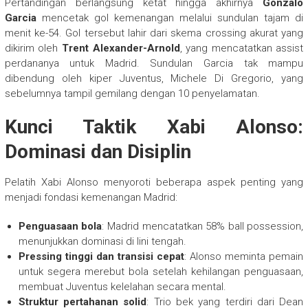
Pertandingan berlangsung ketat hingga akhirnya
Gonzalo
Garcia
mencetak gol kemenangan melalui sundulan tajam di
menit ke-54. Gol tersebut lahir dari skema crossing akurat yang
dikirim oleh
Trent Alexander-Arnold
, yang mencatatkan assist
perdananya untuk Madrid. Sundulan Garcia tak mampu
dibendung oleh kiper Juventus, Michele Di Gregorio, yang
sebelumnya tampil gemilang dengan 10 penyelamatan.
Kunci Taktik Xabi Alonso:
Dominasi dan Disiplin
Pelatih Xabi Alonso menyoroti beberapa aspek penting yang
menjadi fondasi kemenangan Madrid:
Penguasaan bola
: Madrid mencatatkan 58% ball possession,
menunjukkan dominasi di lini tengah.
Pressing tinggi dan transisi cepat
: Alonso meminta pemain
untuk segera merebut bola setelah kehilangan penguasaan,
membuat Juventus kelelahan secara mental.
Struktur pertahanan solid
: Trio bek yang terdiri dari Dean