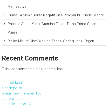
Manfaatnya
Cuma 14 Menit Berita Negatif Bisa Pengaruhi Kondisi Mental
Rahasia Sahur Kunci Stamina Tubuh Tetap Prima Selama
Puasa
Risiko Minum Obat Warung Terlalu Sering untuk Organ
Recent Comments
Tidak ada komentar untuk ditampilkan.
slot bet kecil
slot depo 5k
bonus new member 100
slot olympus
situs slot depo 10k