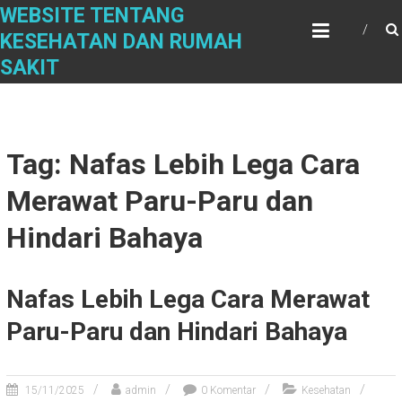
Skip
WEBSITE TENTANG
to
KESEHATAN DAN RUMAH
content
SAKIT
Tag: Nafas Lebih Lega Cara
Merawat Paru-Paru dan
Hindari Bahaya
Nafas Lebih Lega Cara Merawat
Paru-Paru dan Hindari Bahaya
15/11/2025
admin
0 Komentar
Kesehatan