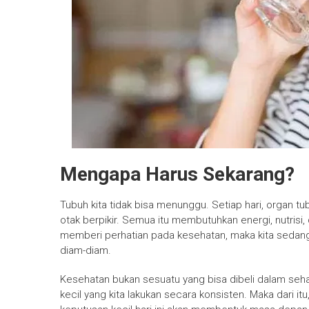
Mengapa Harus Sekarang?
Tubuh kita tidak bisa menunggu. Setiap hari, organ tu
otak berpikir. Semua itu membutuhkan energi, nutrisi,
memberi perhatian pada kesehatan, maka kita seda
diam-diam.
Kesehatan bukan sesuatu yang bisa dibeli dalam sehari
kecil yang kita lakukan secara konsisten. Maka dari itu