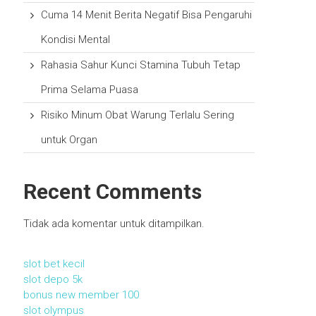
Cuma 14 Menit Berita Negatif Bisa Pengaruhi
Kondisi Mental
Rahasia Sahur Kunci Stamina Tubuh Tetap
Prima Selama Puasa
Risiko Minum Obat Warung Terlalu Sering
untuk Organ
Recent Comments
Tidak ada komentar untuk ditampilkan.
slot bet kecil
slot depo 5k
bonus new member 100
slot olympus