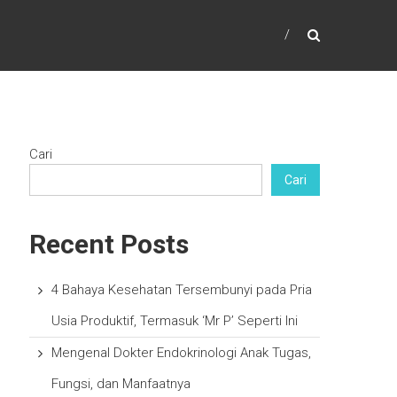
Cari
Cari
Recent Posts
4 Bahaya Kesehatan Tersembunyi pada Pria
Usia Produktif, Termasuk ‘Mr P’ Seperti Ini
Mengenal Dokter Endokrinologi Anak Tugas,
Fungsi, dan Manfaatnya