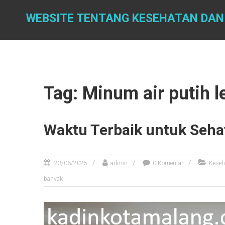
Skip
to
WEBSITE TENTANG KESEHATAN DAN
content
Tag: Minum air putih 
Waktu Terbaik untuk Seha
23/06/2025
admin
0 Komentar
Keseh
banyak