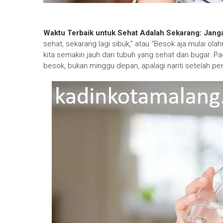
Waktu Terbaik untuk Sehat Adalah Sekarang: Jang
sehat, sekarang lagi sibuk,” atau “Besok aja mulai olah
kita semakin jauh dari tubuh yang sehat dan bugar. P
besok, bukan minggu depan, apalagi nanti setelah pe