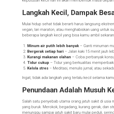
keputusan kecil hari ini akan membentuk masa depan 
Langkah Kecil, Dampak Bes
Mulai hidup sehat tidak berarti harus langsung ekstr
vegan, lari maraton, atau menghabiskan uang untuk s
beberapa langkah kecil yang bisa kamu ambil sekaran
Minum air putih lebih banyak
– Ganti minuman man
Bergerak setiap hari
– Jalan kaki 15 menit jauh le
Kurangi makanan olahan
– Coba perbanyak konsu
Tidur cukup
– Tidur yang berkualitas memperbaiki
Kelola stres
– Meditasi, menulis jurnal, atau seka
Ingat, tidak ada langkah yang terlalu kecil selama ka
Penundaan Adalah Musuh K
Salah satu penyebab utama orang jatuh sakit di usia
yang buruk. Merokok, begadang, kurang gerak, dan str
menunggu sampai jatuh sakit baru mulai peduli, serin