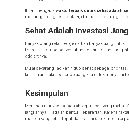
Itulah mengapa
waktu terbaik untuk sehat adalah s
menunggu diagnosis dokter, dan tidak menunggu motiva
Sehat Adalah Investasi Jan
Banyak orang rela mengeluarkan banyak uang untuk 
liburan. Tapi lupa bahwa tubuh sendiri adalah aset pal
ada artinya.
Mulai sekarang, jadikan hidup sehat sebagai prioritas.
kita mulai, makin besar peluang kita untuk menjalani h
Kesimpulan
Menunda untuk sehat adalah keputusan yang mahal. Seb
langkahnya — adalah bentuk keberanian. Karena fakta
momen yang lebih tepat dari hari ini untuk memulai pe