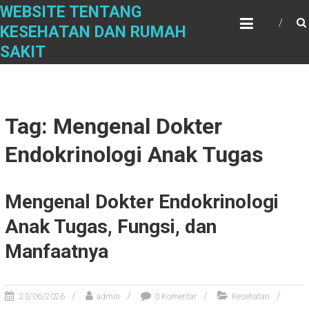
Skip
WEBSITE TENTANG
to
KESEHATAN DAN RUMAH
content
SAKIT
Tag: Mengenal Dokter
Endokrinologi Anak Tugas
Mengenal Dokter Endokrinologi
Anak Tugas, Fungsi, dan
Manfaatnya
23/06/2026
admin
0 Komentar
Kesehatan